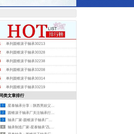
1
单列圆锥滚子轴承30213
2
单列圆锥滚子轴承30328
3
单列圆锥滚子轴承32238
4
单列圆锥滚子轴承33208
5
单列圆锥滚子轴承30314
6
单列圆锥滚子轴承33219
同类文章排行
星泰轴承分享：陕西男娃父母双亡考上一本 长跪亡父坟头洒泪报喜
圆锥滚子轴承厂关注轴承行业物流信息化建设
轴承厂家-圆锥滚子轴承厂家直销精密七类轴承
轴承制造厂家-星泰轴承“ZLS”获山东省著名商标，太牛逼了！