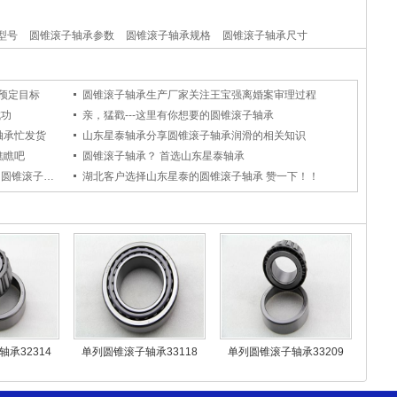
型号
圆锥滚子轴承参数
圆锥滚子轴承规格
圆锥滚子轴承尺寸
6预定目标
圆锥滚子轴承生产厂家关注王宝强离婚案审理过程
成功
亲，猛戳---这里有你想要的圆锥滚子轴承
轴承忙发货
山东星泰轴承分享圆锥滚子轴承润滑的相关知识
瞧瞧吧
圆锥滚子轴承？ 首选山东星泰轴承
山东星泰以技术实力为大家奉献高品质的圆锥滚子轴承
湖北客户选择山东星泰的圆锥滚子轴承 赞一下！！
承32314
单列圆锥滚子轴承33118
单列圆锥滚子轴承33209