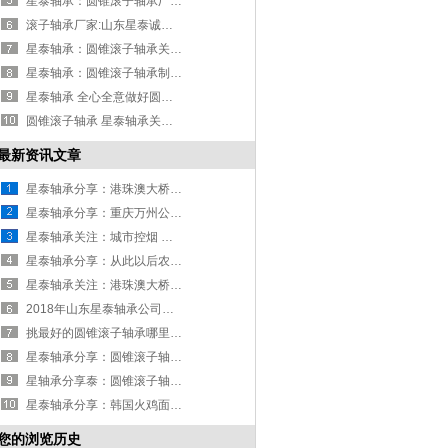
星泰轴承：圆锥滚子轴承厂关注“习近平与特朗普会晤”
滚子轴承厂家:山东星泰诚邀朋友们过来看一看瞧一瞧
星泰轴承：圆锥滚子轴承关注“朴槿惠被捕”
星泰轴承：圆锥滚子轴承制造商关注两会召开
星泰轴承 全心全意做好圆锥滚子轴承
圆锥滚子轴承 星泰轴承关注圆锥滚子轴承的安装方法
最新资讯文章
星泰轴承分享：港珠澳大桥周末客流量再创新高，网友：厉害了我的国！
星泰轴承分享：重庆万州公交车坠江原因公布
星泰轴承关注：城市控烟 难在哪里
星泰轴承分享：从此以后农村将没有村长和村官，为什么呢
星泰轴承关注：港珠澳大桥为什么没有连接深圳？你知道原因是什么吗？
2018年山东星泰轴承公司招聘简章
挑最好的圆锥滚子轴承哪里去，就来山东星泰
星泰轴承分享：圆锥滚子轴承的结构与安装你知多少？
星轴承分享泰：圆锥滚子轴承-尺寸范围
星泰轴承分享：韩国火鸡面在中国有多火？韩媒这份报告真相了
您的浏览历史