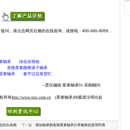
疑问，请点击网页右侧的在线咨询，或致电：400-665-8059，
泰轴承 绿化你我他
首推
星
泰
圆锥滚子轴承
星泰轴承
春节过后发货忙
--
责任编辑
:
星泰轴承
01-
采购顾问
有
http://www.
x
tzc.com.cn
(
星泰轴承
)
转载请注明出处
业的生命线
下一篇：
滚动轴承制造商星泰轴承分享轴承的使用环境