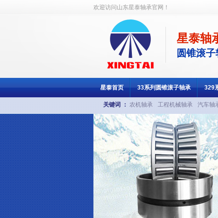
欢迎访问山东星泰轴承官网！
星泰轴
圆锥滚子
星泰首页
33系列圆锥滚子轴承
32
关键词 ：
农机轴承
工程机械轴承
汽车轴