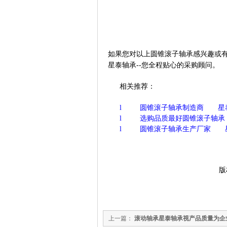
如果您对以上
圆锥滚子轴承
感兴趣或有
星泰轴承
--您全程贴心的采购顾问。
相关推荐：
l
圆锥滚子轴承制造商 星
l
选购品质最好
圆锥滚子轴承
l
圆锥滚子轴承生产厂家
版权所
上一篇：
滚动轴承星泰轴承视产品质量为企