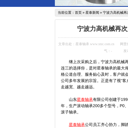
当前位置：
首页
»
星泰新闻
»
宁波力高机械再
宁波力高机械再次
文章出处：星泰轴承 www.xtzc.com.cn
网责
气：
-
发表
继上次采购之后，宁波力高机械
连三的选择你，是对星泰轴承的最大
格公道合理、服务贴心及时，客户就会
公司多年发展的宗旨。正是有了视“客
走越宽、越走越远。
山东
星泰轴承
有限公司创建于19
年，生产滚动轴承200多个型号，P0
滚子轴承。
星泰轴承
公司员工齐心协力，脚