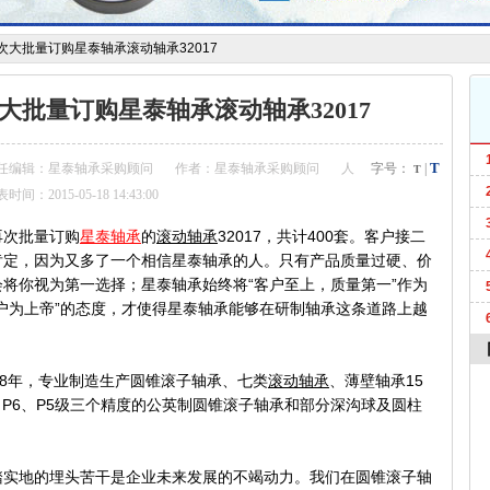
次大批量订购星泰轴承滚动轴承32017
大批量订购星泰轴承滚动轴承32017
T
任编辑：星泰轴承采购顾问
作者：星泰轴承采购顾问
人
字号：
|
T
时间：2015-05-18 14:43:00
再次批量订购
星泰轴承
的
滚动轴承
32017，共计400套。客户接二
肯定，因为又多了一个相信星泰轴承的人。只有产品质量过硬、价
将你视为第一选择；星泰轴承始终将“客户至上，质量第一”作为
户为上帝”的态度，才使得星泰轴承能够在研制轴承这条道路上越
98年，专业制造生产圆锥滚子轴承、七类
滚动轴承
、薄壁轴承15
、P6、P5级三个精度的公英制圆锥滚子轴承和部分深沟球及圆柱
踏实地的埋头苦干是企业未来发展的不竭动力。我们在圆锥滚子轴