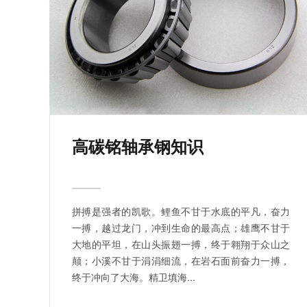
高碳铭轴承钢知识
拼搏是强者的凯歌。鲤鱼不甘于水底的平凡，奋力
一搏，越过龙门，冲到生命的最高点；雄鹰不甘于
大地的平坦，在山头振翅一搏，终于翱翔于众山之
颠；小溪不甘于涓涓细流，在岩石面前奋力一搏，
终于冲向了大海。精卫填海...