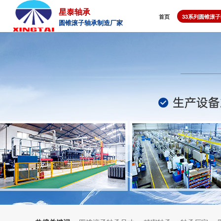
星泰轴承
首页
33系列圆锥滚
圆锥滚子轴承制造厂家