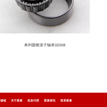
单列圆锥滚子轴承32308
用领域
关于星泰
批发代理
星泰资讯
联系星泰