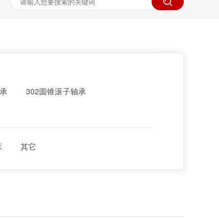
轴承
302圆锥滚子轴承
床
其它