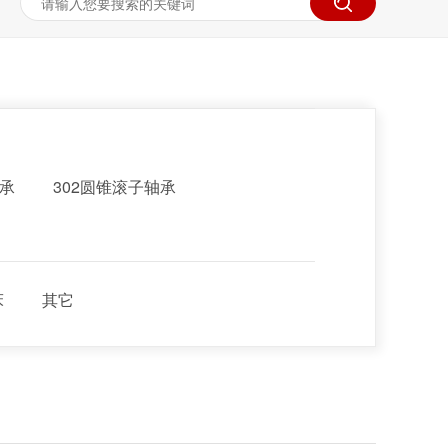
轴承
302圆锥滚子轴承
床
其它