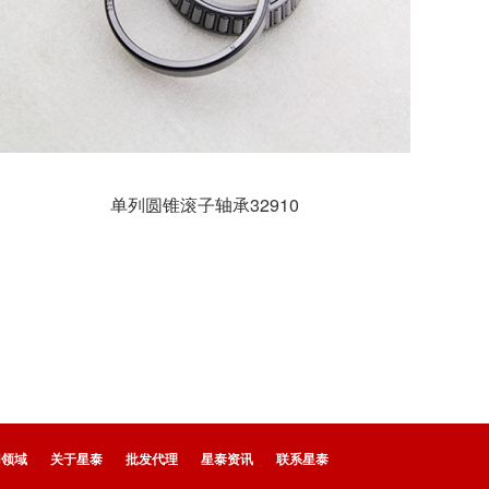
单列圆锥滚子轴承32910
用领域
关于星泰
批发代理
星泰资讯
联系星泰