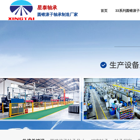
星泰轴承
首页
33系列圆锥滚
圆锥滚子轴承制造厂家