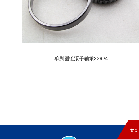
单列圆锥滚子轴承32924
首页