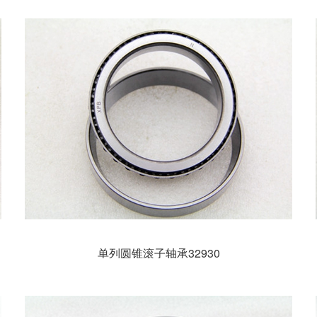
单列圆锥滚子轴承32930