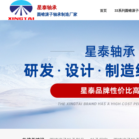
星泰轴承
首页
33系列圆锥滚
圆锥滚子轴承制造厂家