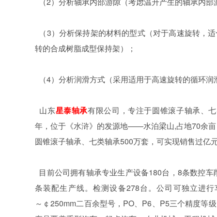
（
2
）分析轴承内部游隙（考虑温升产生的轴承内部
（
3
）分析保持架的材料的型式（对于高速旋转，适
转的合成树脂成型保持架）；
（
4
）分析润滑方式（采用适用于高速旋转的循环润
山东
星泰轴承
有限公司，专注于圆锥滚子轴承、七
年，位于《水浒》的发源地
——
水泊梁山
,
占地
70
余亩
圆锥滚子轴承、七类轴承
500
万套，可实现销售过亿
目前公司拥有轴承专业生产设备
180
台，
8
条数控车
条装配生产线。检测设备
278
台。公司可独立进行
～￠
250mm
二百余型号，
PO
、
P6
、
P5
三个精度等级