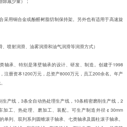
游隙减少量）；
合采用铜合金或酚醛树脂切制保持架。另外也有适用于高速旋
滑、喷射润滑、油雾润滑和油气润滑等润滑方式）
类轴承、特别是薄壁轴承的设计、研发、制造。创建于
1998
，注册资本
1200
万元，总资产
8000
万元，员工
200
余名。年产
元。
削生产线，
3
条全自动热处理生产线，
10
条精密磨削生产线，
2
车加工、热处理、磨加工、装配。可生产制造外径￠
30mm
的单列、双列系列圆锥滚子轴承、七类轴承及圆柱滚子轴承。