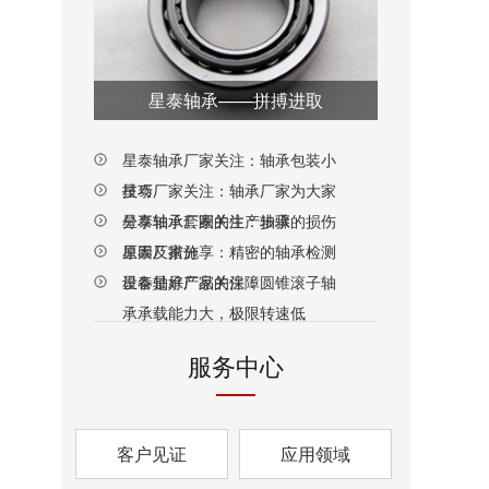
星泰轴承——拼搏进取
星泰轴承厂家关注：轴承包装小
技巧
星泰厂家关注：轴承厂家为大家
分享轴承套圈的生产步骤
星泰轴承厂家关注：轴承的损伤
原因及措施
星泰厂家分享：精密的轴承检测
设备是好产品的保障
星泰轴承厂家关注：圆锥滚子轴
承承载能力大，极限转速低
服务中心
客户见证
应用领域