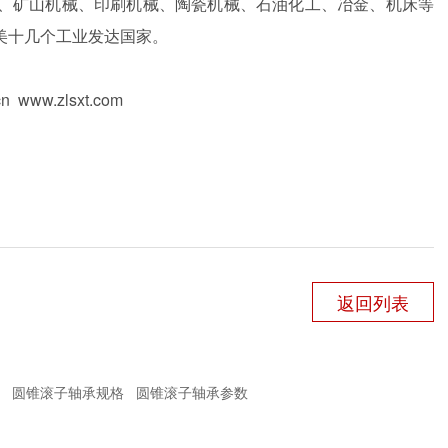
、矿山机械、印刷机械、陶瓷机械、石油化工、冶金、机床等
美十几个工业发达国家。
cn www.zlsxt.com
返回列表
圆锥滚子轴承规格
圆锥滚子轴承参数