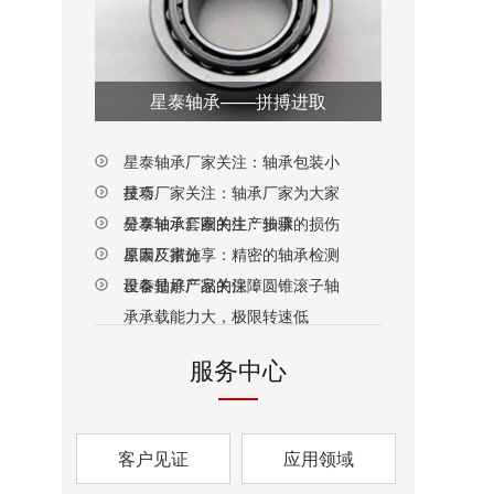
星泰轴承——拼搏进取
星泰轴承厂家关注：轴承包装小
技巧
星泰厂家关注：轴承厂家为大家
分享轴承套圈的生产步骤
星泰轴承厂家关注：轴承的损伤
原因及措施
星泰厂家分享：精密的轴承检测
设备是好产品的保障
星泰轴承厂家关注：圆锥滚子轴
承承载能力大，极限转速低
服务中心
客户见证
应用领域