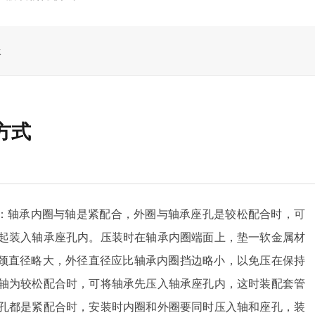
承
方式
合：轴承内圈与轴是紧配合，外圈与轴承座孔是较松配合时，可
起装入轴承座孔内。压装时在轴承内圈端面上，垫一软金属材
轴颈直径略大，外径直径应比轴承内圈挡边略小，以免压在保持
轴为较松配合时，可将轴承先压入轴承座孔内，这时装配套管
孔都是紧配合时，安装时内圈和外圈要同时压入轴和座孔，装