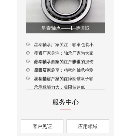
星泰轴承——拼搏进取
星泰轴承厂家关注：轴承包装小
技巧
星泰厂家关注：轴承厂家为大家
分享轴承套圈的生产步骤
星泰轴承厂家关注：轴承的损伤
原因及措施
星泰厂家分享：精密的轴承检测
设备是好产品的保障
星泰轴承厂家关注：圆锥滚子轴
承承载能力大，极限转速低
服务中心
客户见证
应用领域