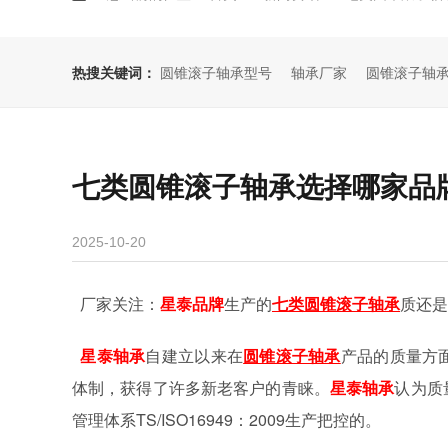
热搜关键词：
圆锥滚子轴承型号
轴承厂家
圆锥滚子轴
七类圆锥滚子轴承选择哪家品
2025-10-20
厂家关注：
星泰
品牌
生产的
七类圆锥滚子轴承
质还是
星泰
轴承
自建立以来在
圆锥滚子轴承
产品的质量方
体制，获得了许多新老客户的青睐。
星泰
轴承
认为质
管理体系
TS/ISO16949
：
2009
生产把控的。