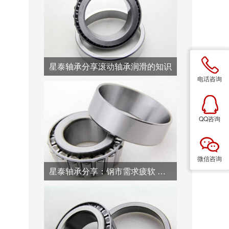
星泰轴承分享滚动轴承润滑的知识
电话咨询
QQ咨询
微信咨询
星泰轴承分享：钢市需求疲软 节前钢市仍难反转