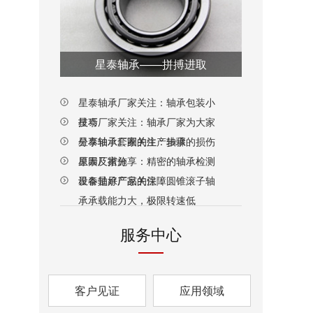
星泰轴承——拼搏进取
星泰轴承厂家关注：轴承包装小
技巧
星泰厂家关注：轴承厂家为大家
分享轴承套圈的生产步骤
星泰轴承厂家关注：轴承的损伤
原因及措施
星泰厂家分享：精密的轴承检测
设备是好产品的保障
星泰轴承厂家关注：圆锥滚子轴
承承载能力大，极限转速低
服务中心
客户见证
应用领域