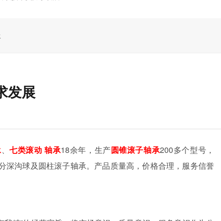
承
求发展
承
、
七类滚动
轴承
18
余年，生产
圆锥滚子轴承
200
多个型号，
分深沟球及圆柱滚子轴承。产品质量高，价格合理，服务信誉