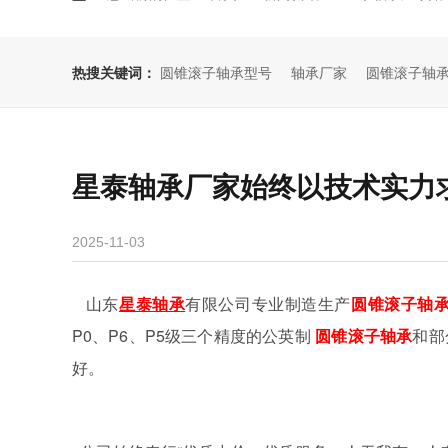
热搜关键词：
圆锥滚子轴承型号
轴承厂家
圆锥滚子轴
星泰轴承厂家始终以技术实力
2025-11-03
山东
星泰轴承
有限公司专业制造生产
圆锥滚子轴
P0
、
P6
、
P5
级三个精度的公英制
圆锥滚子轴承
和部
好。