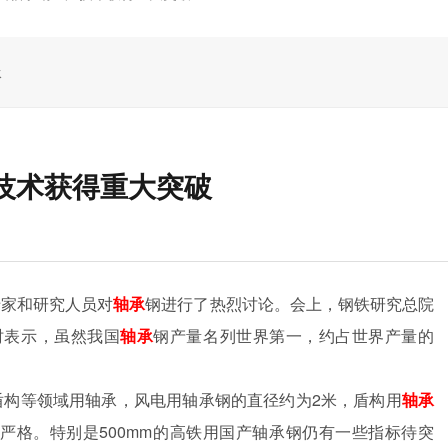
承
技术获得重大突破
专家和研究人员对
轴承
钢进行了热烈讨论。会上，钢铁研究总院
时表示，虽然我国
轴承
钢产量名列世界第一，约占世界产量的
盾构等领域用轴承，风电用轴承钢的直径约为
2
米，盾构用
轴承
严格。特别是
500mm
的高铁用国产轴承钢仍有一些指标待突