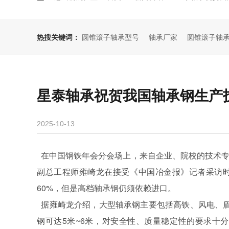
热搜关键词：
圆锥滚子轴承型号
轴承厂家
圆锥滚子轴
星泰轴承祝贺我国轴承钢生产
2025-10-13
在中国钢铁年会分会场上，来自企业、院校的技术
副总工程师雍崎龙在接受《中国冶金报》记者采访
60%
，但是高档轴承钢仍须依赖进口。
据雍崎龙介绍，大型轴承钢主要包括高铁、风电、
钢可达
5
米
~6
米，对安全性、质量稳定性的要求十分