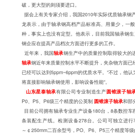
破，更大型的则须要进口。
据会上有关专家介绍，我国
2010
年实际优质轴承钢
龙表示，由于轴承钢高档产品标准高、用量少，一
种，事实上也没有定型。他表示，目前我国轴承钢生
钢企应在提高产品档次方面进行更多的工作。
近年来，我国
轴承
钢生产中的质量控制取得较大的
轴承
钢近年来质量控制水平不断提升，夹杂物方面已
已经可以达到
5ppm~6ppm
的优质水平。
”
不过，他认
将直接影响轴承钢使用，影响设备性能
”
。
山东星泰
轴承
有限公司专业制造生产
圆锥滚子轴
P0
、
P5
、
P6
级三个精度的公英制
圆锥滚子轴承
和部
目前公司拥有轴承专业生产设备
180
台，
8
条数控车
条装配生产线。检测设备
278
台。公司可独立进行
～￠
250mm
二百余型号，
PO
、
P6
、
P5
三个精度等级