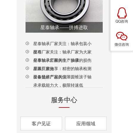
QQ咨询
星泰轴承——拼搏进取
星泰轴承厂家关注：轴承包装小
微信咨询
技巧
星泰厂家关注：轴承厂家为大家
分享轴承套圈的生产步骤
星泰轴承厂家关注：轴承的损伤
原因及措施
星泰厂家分享：精密的轴承检测
设备是好产品的保障
星泰轴承厂家关注：圆锥滚子轴
承承载能力大，极限转速低
服务中心
客户见证
应用领域