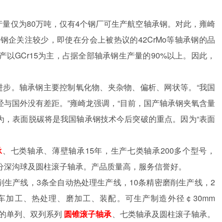
产量仅为
80
万吨，仅有
4
个钢厂可生产航空轴承钢。对此，雍崎
般钢企关注较少，即使在分会上被热议的
42CrMo
等轴承钢的品
产以
GCr15
为主，占据全部轴承钢生产量的
90%
以上。因此，
进步。轴承钢主要控制氧化物、夹杂物、偏析、网状等。
“
我国
经与国外没有差距。
”
雍崎龙强调，
“
目前，国产轴承钢夹氧含量
为，表面脱碳将是我国轴承钢技术今后突破的重点。因为
“
表面
承
、七类轴承、薄壁轴承
15
年，生产七类轴承
200
多个型号，
分深沟球及圆柱滚子轴承。产品质量高，服务信誉好。
削生产线，
3
条全自动热处理生产线，
10
条精密磨削生产线，
2
车加工、热处理、磨加工、装配。可生产制造外径￠
30mm
的单列、双列系列
圆锥滚子轴承
、七类轴承及圆柱滚子轴承。