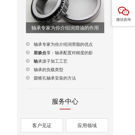
微信咨询
轴承专家为你介绍润滑油的作用
轴承专家为你介绍润滑脂的优点
和缺点
星泰分享：轴承配置对精度的影
响
轴承滚子加工工艺
轴承的负载类型
圆锥孔轴承安装的方法
服务中心
客户见证
应用领域